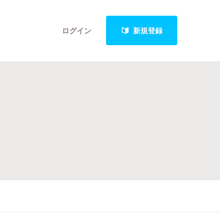
ログイン
新規登録
クト
最新進捗報告から探す