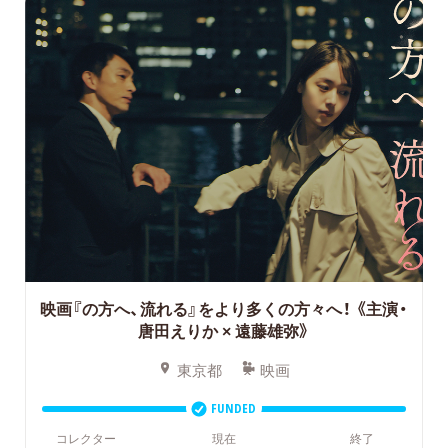
映画『の方へ、流れる』をより多くの方々へ！
《主演・
唐田えりか × 遠藤雄弥》
東京都
映画
FUNDED
コレクター
現在
終了