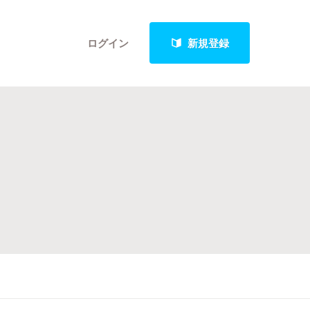
ログイン
新規登録
クト
最新進捗報告から探す