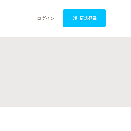
ログイン
新規登録
クト
最新進捗報告から探す