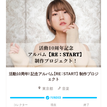
活動10周年! 記念アルバム【RE：START】
制作プロジ
ェクト
東京都
音楽
FUNDED
コレクター
現在
終了