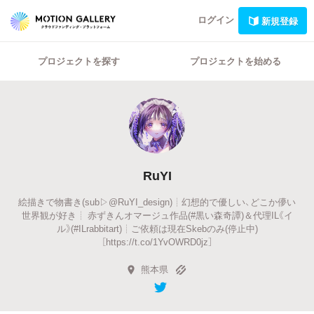
ログイン
新規登録
プロジェクトを探す
プロジェクトを始める
RuYI
絵描きで物書き(sub▷@RuYI_design)┊幻想的で優しい、どこか儚い
世界観が好き┊ 赤ずきんオマージュ作品(#黒い森奇譚)＆代理IL《イ
ル》(#ILrabbitart)┊ご依頼は現在Skebのみ(停止中)
［https://t.co/1YvOWRD0jz］
熊本県