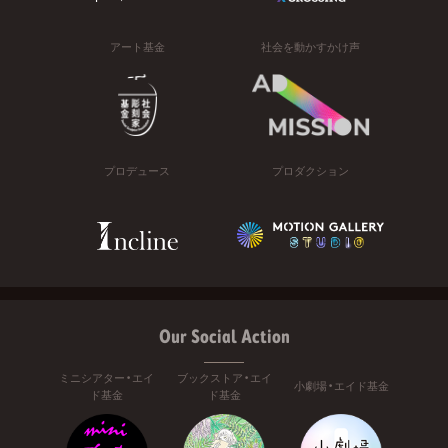
アート基金
社会を動かすかけ声
プロデュース
プロダクション
Our Social Action
ミニシアター・エイ
ブックストア・エイ
小劇場・エイド基金
ド基金
ド基金