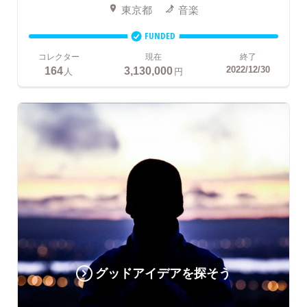
東京都
音楽
FUNDED
コレクター
現在
終了
164
3,130,000
2022/12/30
人
円
グッドアイデアを探そう