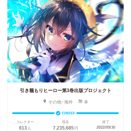
引き籠もりヒーロー第3巻出版プロジェクト
その他・海外
本
FUNDED
コレクター
現在
終了
613
7,235,685
2022/09/30
人
円