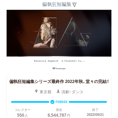
偏執狂短編集シリーズ最終作 2022年秋、堂々の完結！
東京都
演劇・ダンス
FUNDED
コレクター
現在
終了
550
6,544,787
2022/09/21
人
円