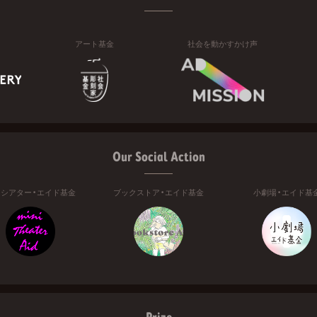
アート基金
社会を動かすかけ声
Our Social Action
ニシアター・エイド基金
ブックストア・エイド基金
小劇場・エイド基