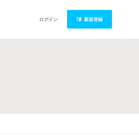
ログイン
新規登録
クト
最新進捗報告から探す