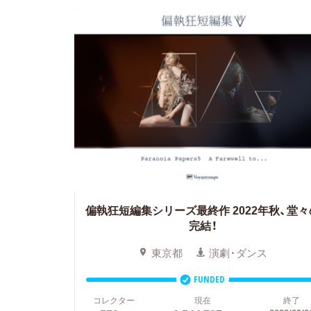
偏執狂短編集シリーズ最終作 2022年秋、堂々
完結！
東京都
演劇・ダンス
FUNDED
コレクター
現在
終了