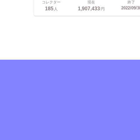
コレクター
現在
終了
185
1,907,433
2022/09/3
人
円