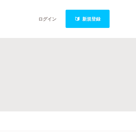
ログイン
新規登録
クト
最新進捗報告から探す