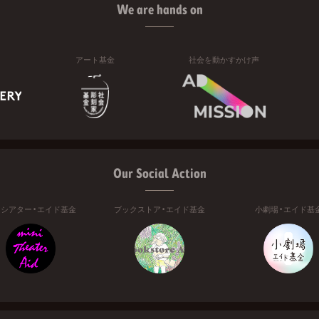
We are hands on
アート基金
社会を動かすかけ声
Our Social Action
ニシアター・エイド基金
ブックストア・エイド基金
小劇場・エイド基