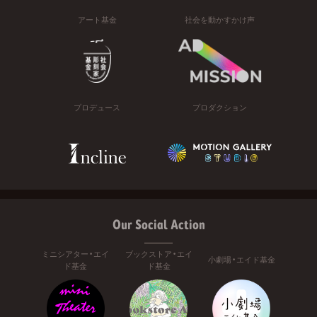
アート基金
社会を動かすかけ声
プロデュース
プロダクション
Our Social Action
ミニシアター・エイ
ブックストア・エイ
小劇場・エイド基金
ド基金
ド基金