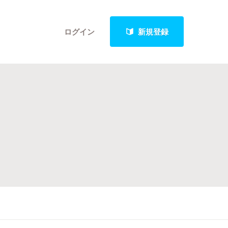
ログイン
新規登録
クト
最新進捗報告から探す