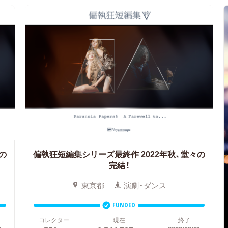
の
偏執狂短編集シリーズ最終作 2022年秋、堂々の
完結！
東京都
演劇・ダンス
FUNDED
コレクター
現在
終了