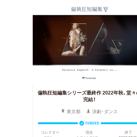
偏執狂短編集シリーズ最終作 2022年秋、堂々
完結！
東京都
演劇・ダンス
FUNDED
コレクター
現在
終了