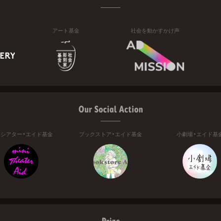
アート基金
社会を動かすかけ声
Our Social Action
ニシアター・エイド基金
ブックストア・エイド基金
小劇場・エイド基