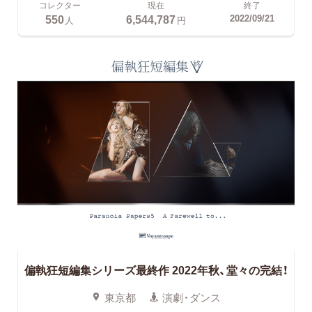
コレクター
現在
終了
550
6,544,787
2022/09/21
人
円
偏執狂短編集シリーズ最終作 2022年秋、堂々の完結！
東京都
演劇・ダンス