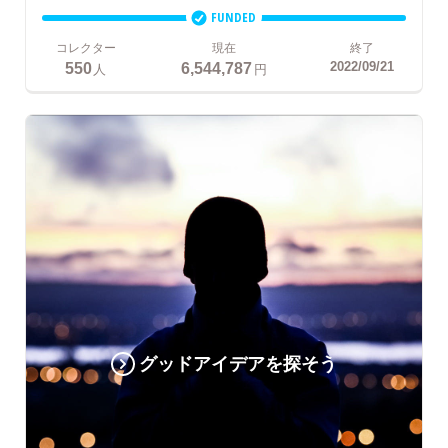
FUNDED
コレクター
現在
終了
550
6,544,787
2022/09/21
人
円
グッドアイデアを探そう