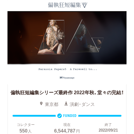
偏執狂短編集シリーズ最終作 2022年秋、堂々の完結！
東京都
演劇・ダンス
FUNDED
コレクター
現在
終了
550
6,544,787
2022/09/21
人
円