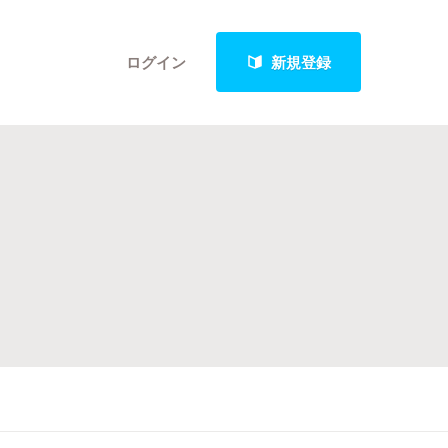
ログイン
新規登録
クト
最新進捗報告から探す