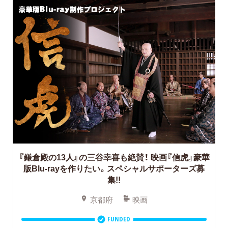
『鎌倉殿の13人』の三谷幸喜も絶賛！
映画『信虎』豪華
版Blu-rayを作りたい。スペシャルサポーターズ募
集!!
京都府
映画
FUNDED