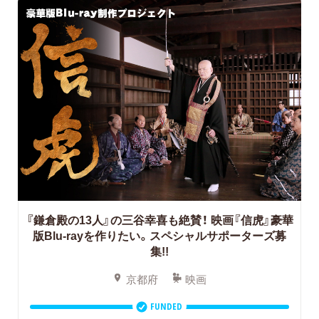
『鎌倉殿の13人』の三谷幸喜も絶賛！
映画『信虎』豪華
版Blu-rayを作りたい。スペシャルサポーターズ募
集!!
京都府
映画
FUNDED