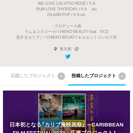
WE LOVE CALYPSO ROSE / V.A
RUM LOVE THYRSDAY / V.A etc
ISLAND POP / V.A etc
・プロデュース曲
ラム＆コカコーラ/ CHIEKO BEAUTY feat . TICO
恋するカリプソ / CHIEKO BEUATY & カセットコンロス等
東京都
応援したプロジェクト
投稿したプロジェクト
0
1
日本初となる「カリブ海映画祭」
～CARIBBEAN
FILM FESTIVAL 2022～応援プロジェクト！