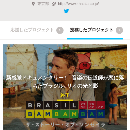
東京都
http://www.shalala.co.jp/
応援したプロジェクト
投稿したプロジェクト
0
1
新感覚ドキュメンタリー！ 音楽の伝道師が恋に落
ちたブラジル、リオの光と影
終了