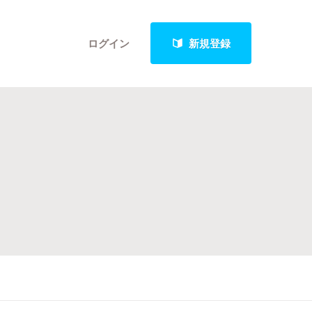
ログイン
新規登録
クト
最新進捗報告から探す