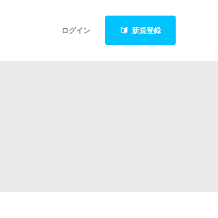
ログイン
新規登録
クト
最新進捗報告から探す