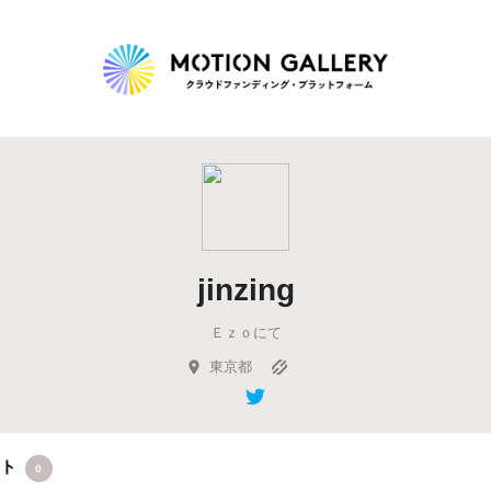
Highlight
人気のプロジェクト
新着プロジェクト
終了間近のプロジェ
jinzing
Feature
Ｅｚｏにて
タグから探す
キュレーターから探す
特集から探す
東京都
Legendary
最新達成プロジェクト
調達額が大きいプロジェクト
クト
0