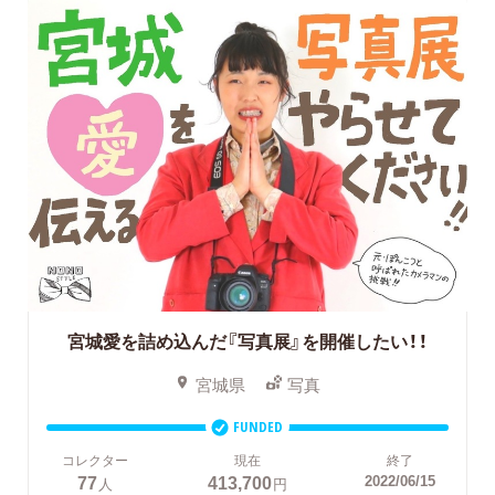
宮城愛を詰め込んだ『写真展』を開催したい！！
宮城県
写真
FUNDED
コレクター
現在
終了
77
413,700
2022/06/15
人
円