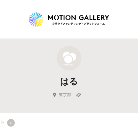
Highlight
人気のプロジェクト
新着プロジェクト
終了間近のプロジェ
はる
Feature
タグから探す
キュレーターから探す
特集から探す
東京都
Legendary
クト
0
最新達成プロジェクト
調達額が大きいプロジェクト