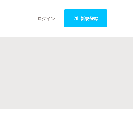
ログイン
新規登録
クト
最新進捗報告から探す