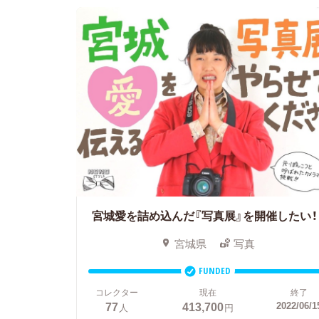
宮城愛を詰め込んだ『写真展』を開催したい！
宮城県
写真
FUNDED
コレクター
現在
終了
77
413,700
2022/06/1
人
円