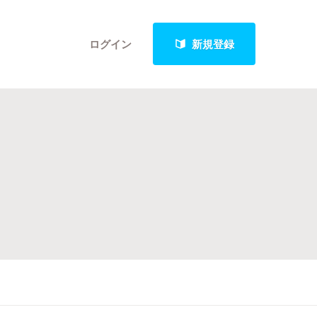
ログイン
新規登録
クト
最新進捗報告から探す