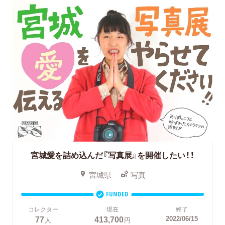
宮城愛を詰め込んだ『写真展』を開催したい！！
宮城県
写真
FUNDED
コレクター
現在
終了
77
413,700
2022/06/15
人
円