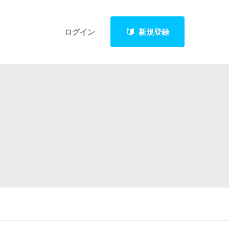
ログイン
新規登録
クト
最新進捗報告から探す