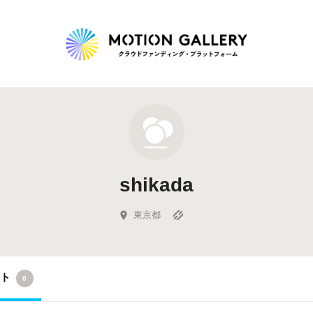
Highlight
人気のプロジェクト
新着プロジェクト
終了間近のプロジェ
shikada
Feature
タグから探す
キュレーターから探す
特集から探す
東京都
Legendary
クト
0
最新達成プロジェクト
調達額が大きいプロジェクト