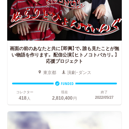
画面の前のあなたと共に【即興】で、誰も見たことが無
い物語を作ります。
配信公演【ヒトノコトバカリ。】
応援プロジェクト
東京都
演劇・ダンス
FUNDED
コレクター
現在
終了
418
2,810,400
2022/05/27
人
円