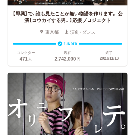
【即興】で、誰も見たことが無い物語を作ります。
公
演【コウカイする男。】応援プロジェクト
東京都
演劇・ダンス
FUNDED
コレクター
現在
終了
471
2,742,000
2023/11/13
人
円