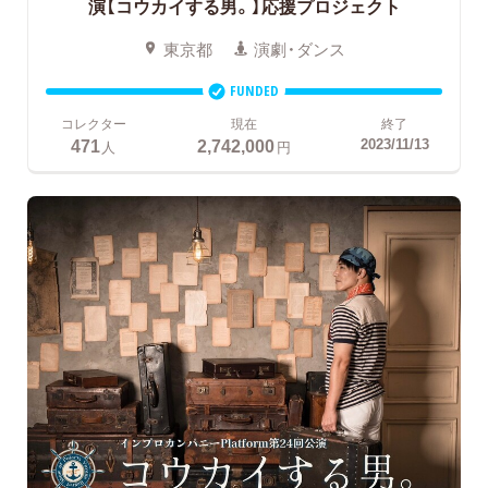
演【コウカイする男。】応援プロジェクト
東京都
演劇・ダンス
FUNDED
コレクター
現在
終了
471
2,742,000
2023/11/13
人
円