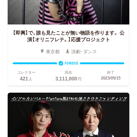
【即興】で、誰も見たことが無い物語を作ります。
公
演【オリニフレテ。】応援プロジェクト
東京都
演劇・ダンス
FUNDED
コレクター
現在
終了
421
3,111,000
2023/05/15
人
円