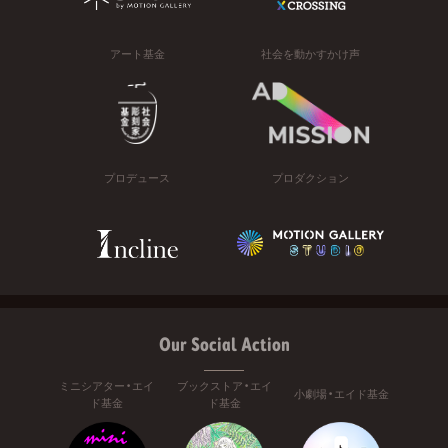
アート基金
社会を動かすかけ声
プロデュース
プロダクション
Our Social Action
ミニシアター・エイ
ブックストア・エイ
小劇場・エイド基金
ド基金
ド基金