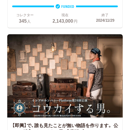
FUNDED
コレクター
現在
終了
345
2,143,000
2024/11/29
人
円
【即興】で、誰も見たことが無い物語を作ります。
公