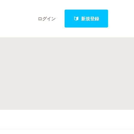
ログイン
新規登録
クト
最新進捗報告から探す