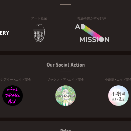
アート基金
社会を動かすかけ声
Our Social Action
ニシアター・エイド基金
ブックストア・エイド基金
小劇場・エイド基