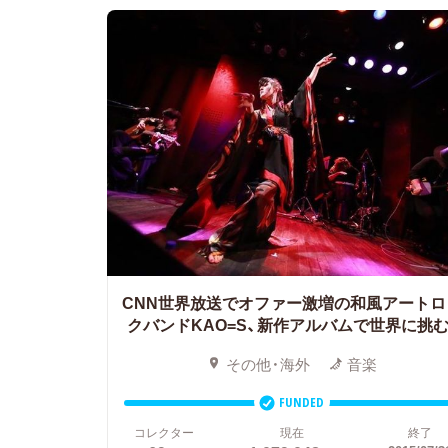
CNN世界放送でオファー激増の和風アートロ
クバンドKAO=S、新作アルバムで世界に挑む
その他・海外
音楽
FUNDED
コレクター
現在
終了