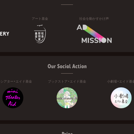
アート基金
社会を動かすかけ声
Our Social Action
ニシアター・エイド基金
ブックストア・エイド基金
小劇場・エイド基