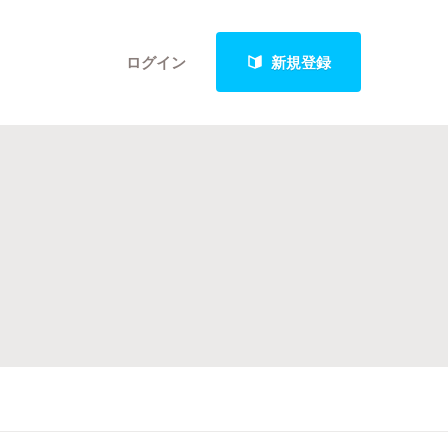
ログイン
新規登録
クト
最新進捗報告から探す