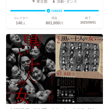
東京都
演劇・ダンス
FUNDED
コレクター
現在
終了
140
801,000
2025/09/01
人
円