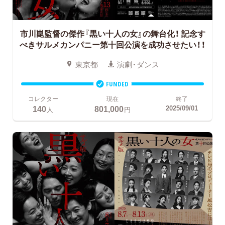
市川崑監督の傑作『黒い十人の女』の舞台化！
記念す
べきサルメカンパニー第十回公演を成功させたい！！
東京都
演劇・ダンス
FUNDED
コレクター
現在
終了
140
801,000
2025/09/01
人
円