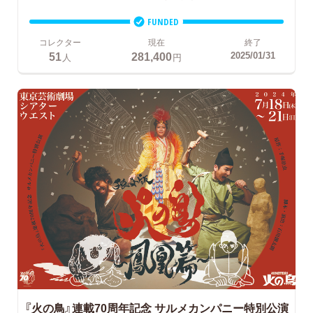
FUNDED
コレクター
現在
終了
51
281,400
2025/01/31
人
円
『火の鳥』連載70周年記念 サルメカンパニー特別公演