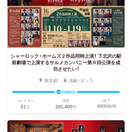
シャーロック・ホームズ２作品同時上演！
下北沢の駅
前劇場で上演するサルメカンパニー第９回公演を成
功させたい！
東京都
演劇・ダンス
FUNDED
コレクター
現在
終了
51
281,400
2025/01/31
人
円