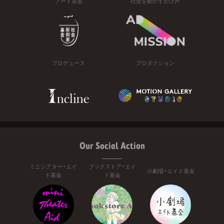
アート基金
社会を動かすかけ声
プロデュース
プロダクション
Our Social Action
ミニシアター・エイ
ブックストア・エイ
小劇場・エイド基金
ド基金
ド基金