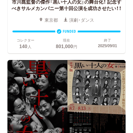
市川崑監督の傑作『黒い十人の女』の舞台化！
記念す
べきサルメカンパニー第十回公演を成功させたい！！
東京都
演劇・ダンス
FUNDED
コレクター
現在
終了
140
801,000
2025/09/01
人
円