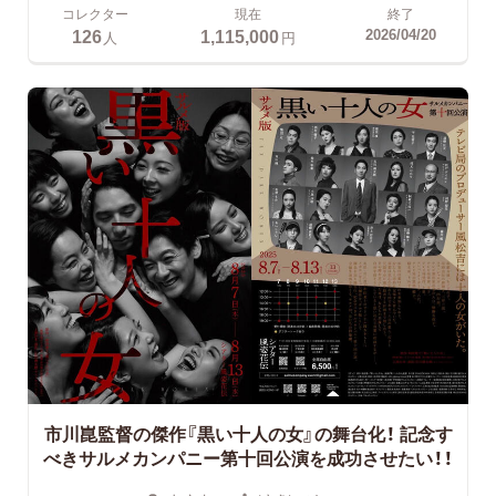
コレクター
現在
終了
126
1,115,000
2026/04/20
人
円
市川崑監督の傑作『黒い十人の女』の舞台化！
記念す
べきサルメカンパニー第十回公演を成功させたい！！