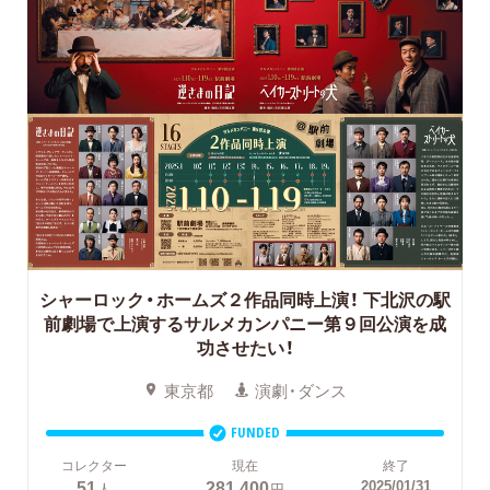
シャーロック・ホームズ２作品同時上演！
下北沢の駅
前劇場で上演するサルメカンパニー第９回公演を成
功させたい！
東京都
演劇・ダンス
FUNDED
コレクター
現在
終了
51
281,400
2025/01/31
人
円