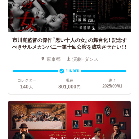
市川崑監督の傑作『黒い十人の女』の舞台化！
記念す
べきサルメカンパニー第十回公演を成功させたい！！
東京都
演劇・ダンス
FUNDED
コレクター
現在
終了
140
801,000
2025/09/01
人
円