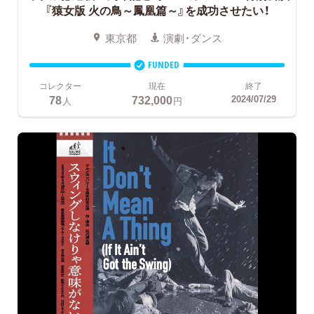
『猿女版 火の鳥～鳳凰篇～』を成功させたい！
東京都
演劇・ダンス
FUNDED
コレクター
現在
終了
78
732,000
2024/07/29
人
円