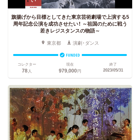
旗揚げから目標としてきた東京芸術劇場で上演する5
周年記念公演を成功させたい！
～祖国のために戦う
若きレジスタンスの物語～
東京都
演劇・ダンス
FUNDED
コレクター
現在
終了
78
979,000
2023/05/31
人
円