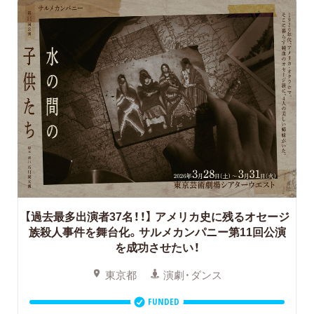
【過去最多出演者37名！！】
アメリカ史に残るオセージ
族殺人事件を舞台化。サルメカンパニー第11回公演
を成功させたい！
東京都
演劇・ダンス
FUNDED