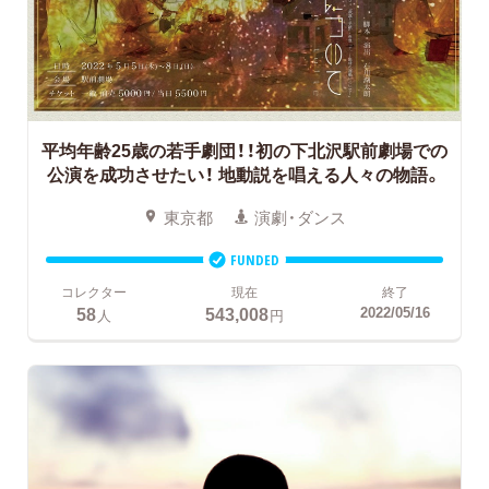
平均年齢25歳の若手劇団！！初の下北沢駅前劇場での
公演を成功させたい！
地動説を唱える人々の物語。
東京都
演劇・ダンス
FUNDED
コレクター
現在
終了
58
543,008
2022/05/16
人
円