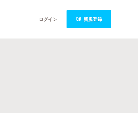
ログイン
新規登録
クト
最新進捗報告から探す