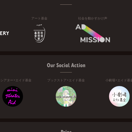
アート基金
社会を動かすかけ声
Our Social Action
ニシアター・エイド基金
ブックストア・エイド基金
小劇場・エイド基