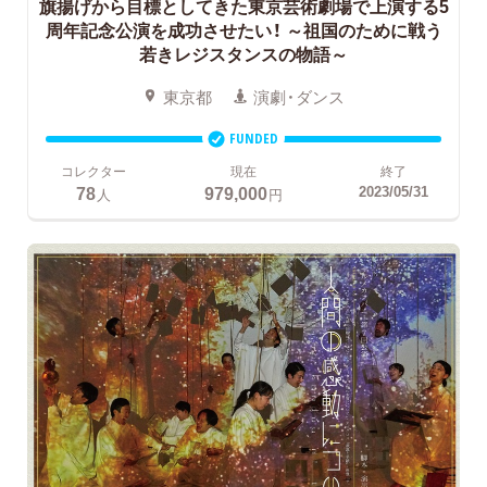
旗揚げから目標としてきた東京芸術劇場で上演する5
周年記念公演を成功させたい！
～祖国のために戦う
若きレジスタンスの物語～
東京都
演劇・ダンス
FUNDED
コレクター
現在
終了
78
979,000
2023/05/31
人
円