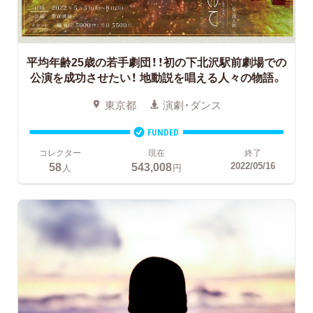
平均年齢25歳の若手劇団！！初の下北沢駅前劇場での
公演を成功させたい！
地動説を唱える人々の物語。
東京都
演劇・ダンス
FUNDED
コレクター
現在
終了
58
543,008
2022/05/16
人
円