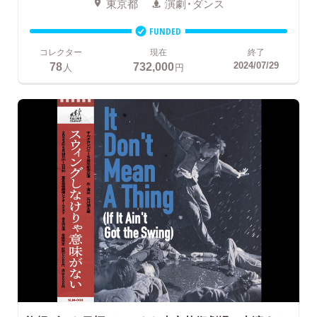
東京都
演劇・ダンス
FUNDED
コレクター
現在
終了
78
732,000
2024/07/29
人
円