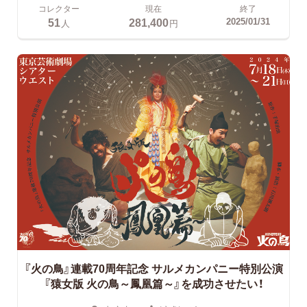
コレクター
現在
終了
51
281,400
2025/01/31
人
円
『火の鳥』連載70周年記念 サルメカンパニー特別公演
『猿女版 火の鳥～鳳凰篇～』を成功させたい！