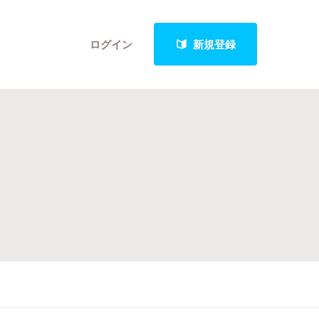
ログイン
新規登録
クト
最新進捗報告から探す