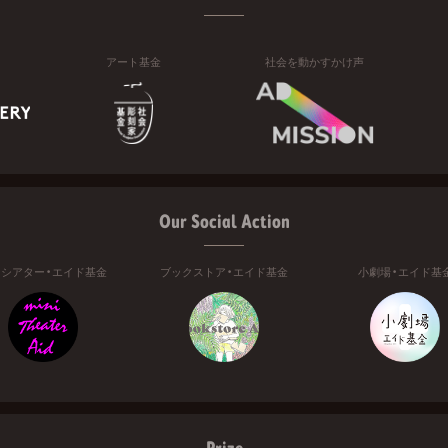
アート基金
社会を動かすかけ声
Our Social Action
ニシアター・エイド基金
ブックストア・エイド基金
小劇場・エイド基