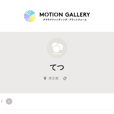
Highlight
人気のプロジェクト
新着プロジェクト
終了間近のプロジェ
てつ
Feature
タグから探す
キュレーターから探す
特集から探す
東京都
Legendary
クト
0
最新達成プロジェクト
調達額が大きいプロジェクト