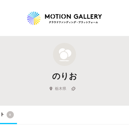
Highlight
人気のプロジェクト
新着プロジェクト
終了間近のプロジェ
のりお
Feature
タグから探す
キュレーターから探す
特集から探す
栃木県
Legendary
クト
0
最新達成プロジェクト
調達額が大きいプロジェクト