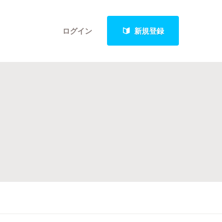
ログイン
新規登録
クト
最新進捗報告から探す