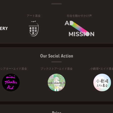
アート基金
社会を動かすかけ声
Our Social Action
ニシアター・エイド基金
ブックストア・エイド基金
小劇場・エイド基