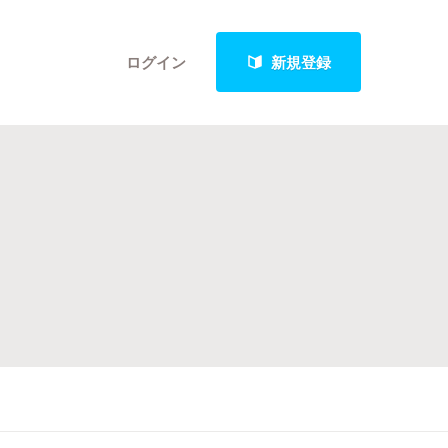
ログイン
新規登録
クト
最新進捗報告から探す