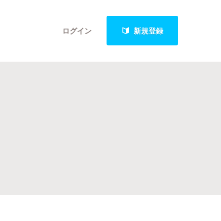
ログイン
新規登録
クト
最新進捗報告から探す