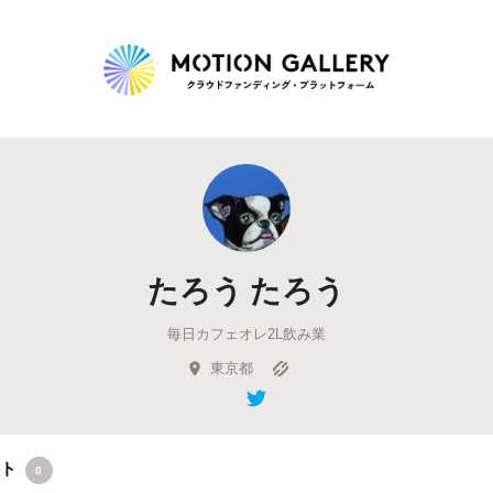
Highlight
人気のプロジェクト
新着プロジェクト
終了間近のプロジェ
たろう たろう
Feature
毎日カフェオレ2L飲み業
タグから探す
キュレーターから探す
特集から探す
東京都
Legendary
最新達成プロジェクト
調達額が大きいプロジェクト
クト
0