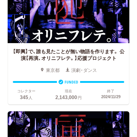
【即興】で、誰も見たことが無い物語を作ります。
公
演【再演、オリニフレテ。】応援プロジェクト
東京都
演劇・ダンス
FUNDED
コレクター
現在
終了
345
2,143,000
2024/11/29
人
円