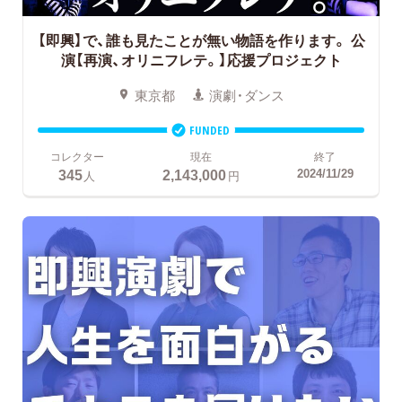
【即興】で、誰も見たことが無い物語を作ります。
公
演【再演、オリニフレテ。】応援プロジェクト
東京都
演劇・ダンス
FUNDED
コレクター
現在
終了
345
2,143,000
2024/11/29
人
円