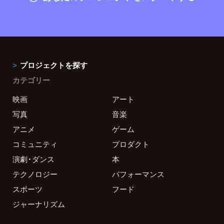
プロジェクトを探す
カテゴリー
映画
アート
写真
音楽
アニメ
ゲーム
コミュニティ
プロダクト
演劇・ダンス
本
テクノロジー
パフォーマンス
スポーツ
フード
ジャーナリズム