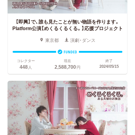
【即興】で、誰も見たことが無い物語を作ります。
Platform公演【めくるくるくる。】応援プロジェクト
東京都
演劇・ダンス
FUNDED
コレクター
現在
終了
448
2,588,700
2024/05/15
人
円