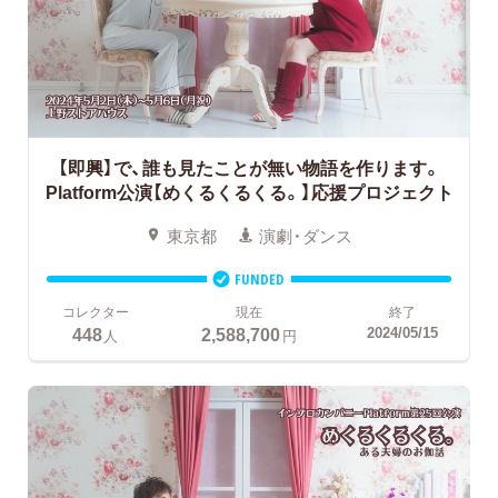
【即興】で、誰も見たことが無い物語を作ります。
Platform公演【めくるくるくる。】応援プロジェクト
東京都
演劇・ダンス
FUNDED
コレクター
現在
終了
448
2,588,700
2024/05/15
人
円