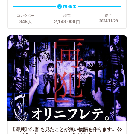
FUNDED
コレクター
現在
終了
345
2,143,000
2024/11/29
人
円
【即興】で、誰も見たことが無い物語を作ります。
公