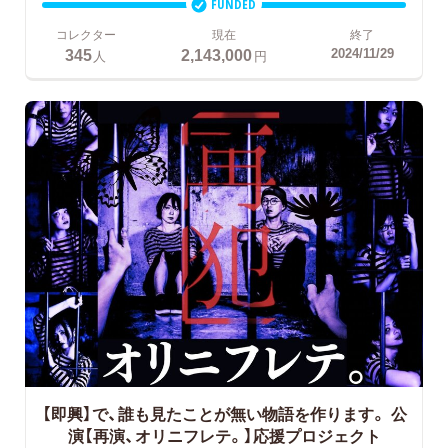
FUNDED
コレクター
現在
終了
345
2,143,000
2024/11/29
人
円
【即興】で、誰も見たことが無い物語を作ります。
公
演【再演、オリニフレテ。】応援プロジェクト