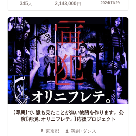
345
2,143,000
2024/11/29
人
円
【即興】で、誰も見たことが無い物語を作ります。
公
演【再演、オリニフレテ。】応援プロジェクト
東京都
演劇・ダンス