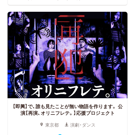
【即興】で、誰も見たことが無い物語を作ります。
公
演【再演、オリニフレテ。】応援プロジェクト
東京都
演劇・ダンス