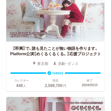
【即興】で、誰も見たことが無い物語を作ります。
Platform公演【めくるくるくる。】応援プロジェクト
東京都
演劇・ダンス
FUNDED
コレクター
現在
終了
448
2,588,700
2024/05/15
人
円