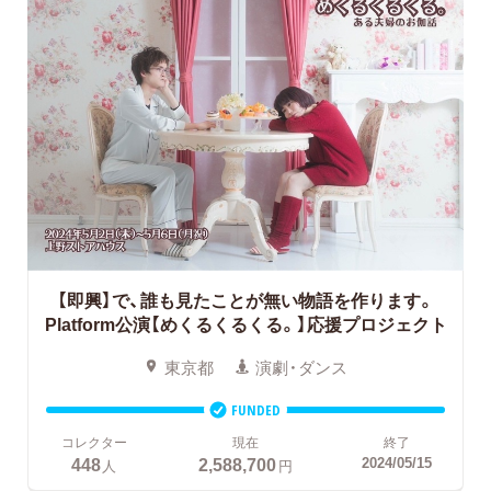
【即興】で、誰も見たことが無い物語を作ります。
Platform公演【めくるくるくる。】応援プロジェクト
東京都
演劇・ダンス
FUNDED
コレクター
現在
終了
448
2,588,700
2024/05/15
人
円