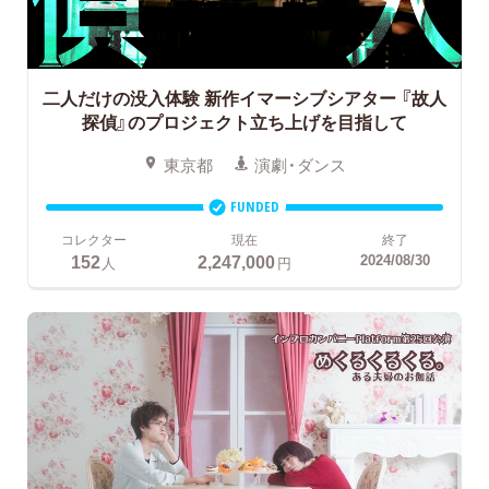
二人だけの没入体験 新作イマーシブシアター
『故人
探偵』のプロジェクト立ち上げを目指して
東京都
演劇・ダンス
FUNDED
コレクター
現在
終了
152
2,247,000
2024/08/30
人
円