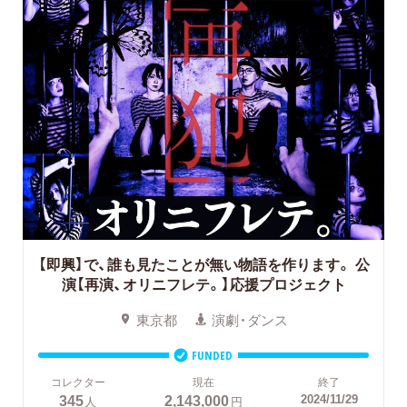
【即興】で、誰も見たことが無い物語を作ります。
公
演【再演、オリニフレテ。】応援プロジェクト
東京都
演劇・ダンス
FUNDED
コレクター
現在
終了
345
2,143,000
2024/11/29
人
円