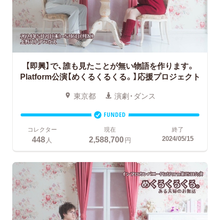
【即興】で、誰も見たことが無い物語を作ります。
Platform公演【めくるくるくる。】応援プロジェクト
東京都
演劇・ダンス
FUNDED
コレクター
現在
終了
448
2,588,700
2024/05/15
人
円