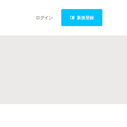
ログイン
新規登録
クト
最新進捗報告から探す