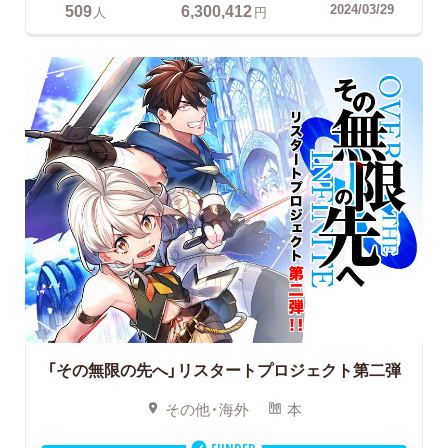
509
6,300,412
2024/03/29
人
円
「その無限の先へ」リスタートプロジェクト第二弾
その他・海外
本
FUNDED