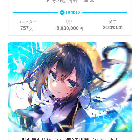
その他・海外
本
FUNDED
コレクター
現在
終了
757
8,030,000
2023/01/31
人
円