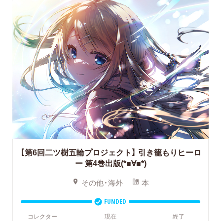
【第6回二ツ樹五輪プロジェクト】
引き籠もりヒーロ
ー 第4巻出版(*■∀■*)
その他・海外
本
FUNDED
コレクター
現在
終了