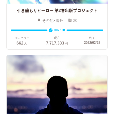
引き籠もりヒーロー
第2巻出版プロジェクト
その他・海外
本
FUNDED
コレクター
現在
終了
662
7,717,333
2022/02/28
人
円