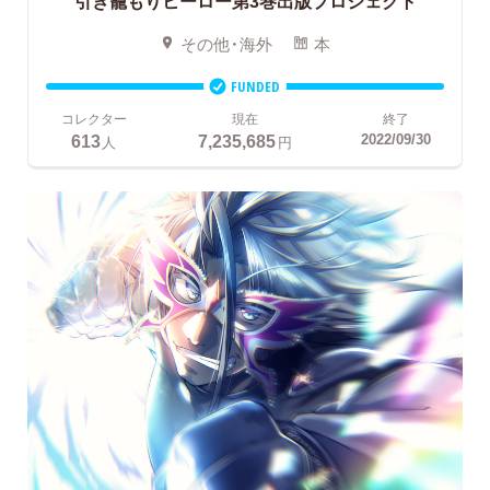
引き籠もりヒーロー第3巻出版プロジェクト
その他・海外
本
FUNDED
コレクター
現在
終了
613
7,235,685
2022/09/30
人
円