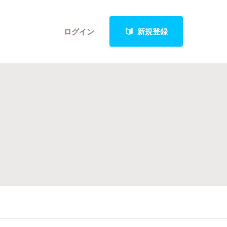
ログイン
新規登録
クト
最新進捗報告から探す