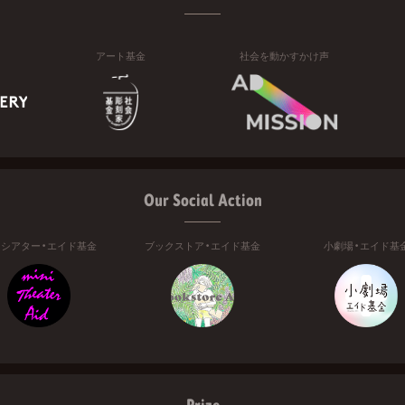
アート基金
社会を動かすかけ声
Our Social Action
ニシアター・エイド基金
ブックストア・エイド基金
小劇場・エイド基