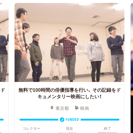
ド
無料で100時間の俳優指導を行い、
その記録をド
キュメンタリー映画にしたい！
東京都
映画
FUNDED
コレクター
現在
終了