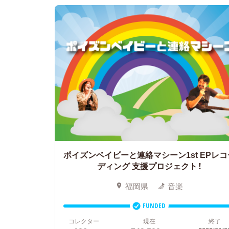
ポイズンベイビーと連絡マシーン1st EPレコ
ディング
支援プロジェクト！
福岡県
音楽
FUNDED
コレクター
現在
終了