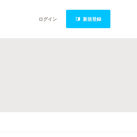
ログイン
新規登録
クト
最新進捗報告から探す