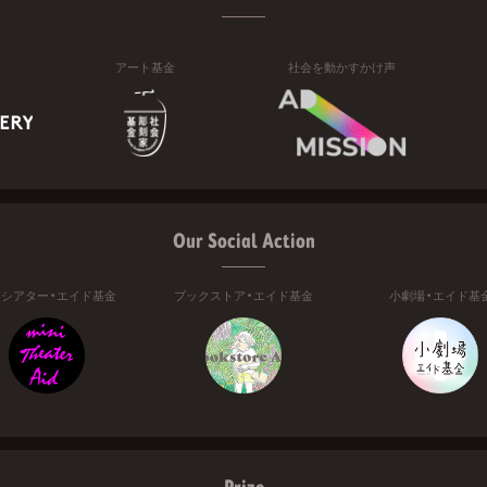
アート基金
社会を動かすかけ声
Our Social Action
ニシアター・エイド基金
ブックストア・エイド基金
小劇場・エイド基