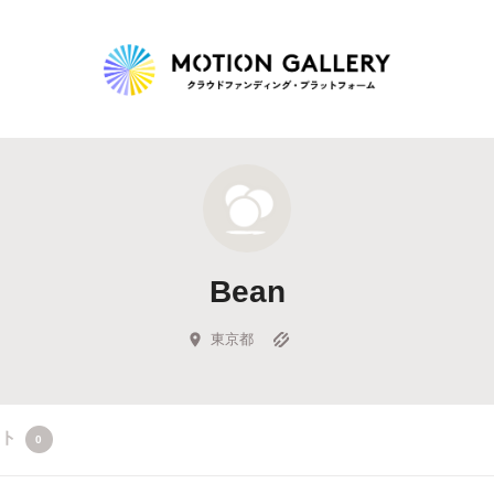
Highlight
人気のプロジェクト
新着プロジェクト
終了間近のプロジェ
Bean
Feature
タグから探す
キュレーターから探す
特集から探す
東京都
Legendary
クト
0
最新達成プロジェクト
調達額が大きいプロジェクト