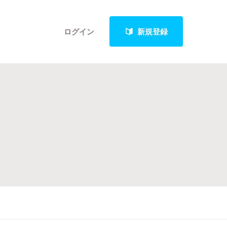
ログイン
新規登録
クト
最新進捗報告から探す