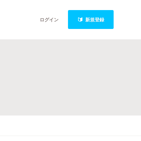
ログイン
新規登録
クト
最新進捗報告から探す