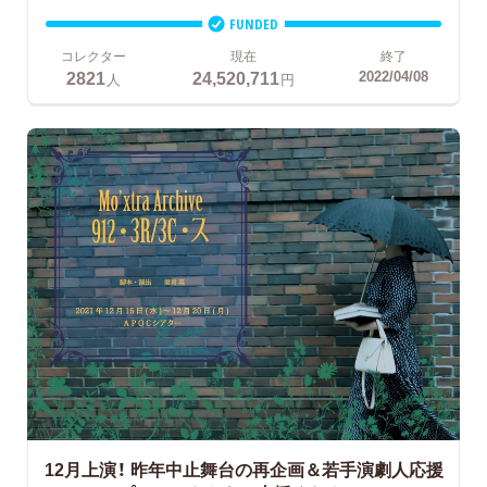
FUNDED
コレクター
現在
終了
2821
24,520,711
2022/04/08
人
円
12月上演！
昨年中止舞台の再企画＆若手演劇人応援