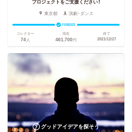
プロジェクトをご支援ください！
東京都
演劇・ダンス
FUNDED
コレクター
現在
終了
74
461,700
2021/12/27
人
円
グッドアイデアを探そう