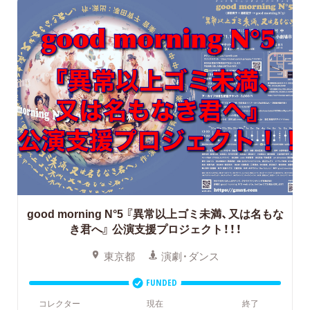
good morning N°5 『異常以上ゴミ未満、又は名もな
き君へ』
公演支援プロジェクト！！！
東京都
演劇・ダンス
FUNDED
コレクター
現在
終了