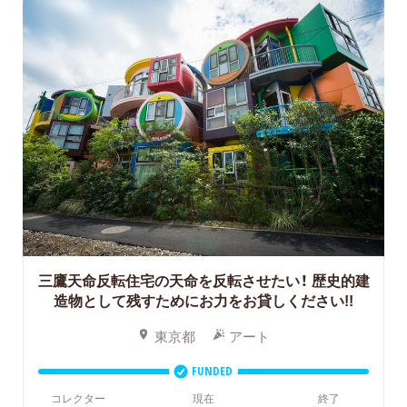
三鷹天命反転住宅の天命を反転させたい！
歴史的建
造物として残すためにお力をお貸しください!!
東京都
アート
FUNDED
コレクター
現在
終了