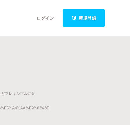
ログイン
新規登録
クト
最新進捗報告から探す
などフレキシブルに音
0%86%E5%A4%AA%E9%83%8E