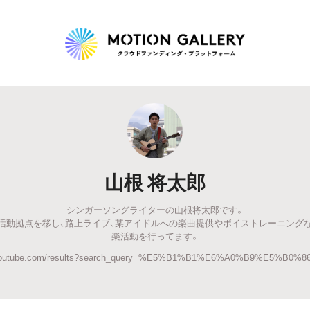
Highlight
人気のプロジェクト
新着プロジェクト
終了間近のプロジェ
山根 将太郎
Feature
シンガーソングライターの山根将太郎です。
タグから探す
キュレーターから探す
特集から探す
活動拠点を移し、路上ライブ、某アイドルへの楽曲提供やボイストレーニング
楽活動を行ってます。
w.youtube.com/results?search_query=%E5%B1%B1%E6%A0%B9%E5%B
Legendary
最新達成プロジェクト
調達額が大きいプロジェクト