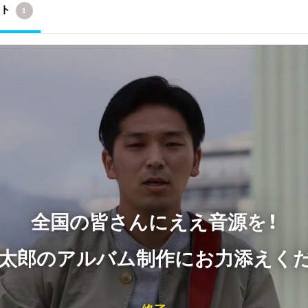
クト
1
全国の皆さんにええ音源を！
太郎のアルバム制作にお力添えく