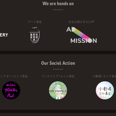
We are hands on
アート基金
社会を動かすかけ声
Our Social Action
ニシアター・エイド基金
ブックストア・エイド基金
小劇場・エイド基