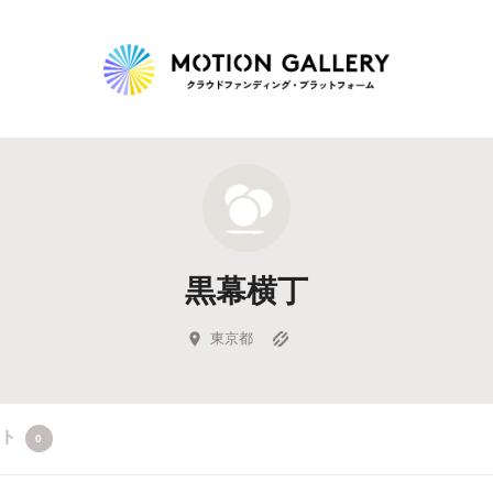
Highlight
人気のプロジェクト
新着プロジェクト
終了間近のプロジェ
黒幕横丁
Feature
タグから探す
キュレーターから探す
特集から探す
東京都
Legendary
クト
0
最新達成プロジェクト
調達額が大きいプロジェクト