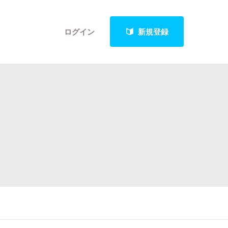
ログイン
新規登録
クト
最新進捗報告から探す