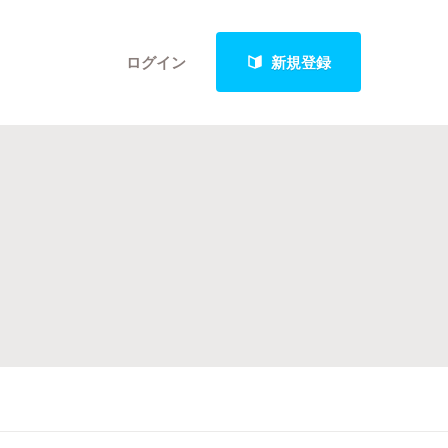
ログイン
新規登録
クト
最新進捗報告から探す