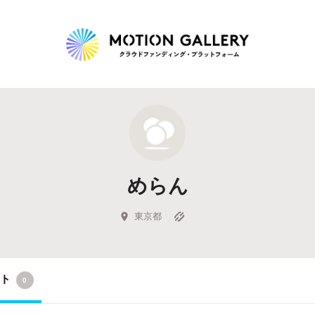
Highlight
人気のプロジェクト
新着プロジェクト
終了間近のプロジェ
めらん
Feature
タグから探す
キュレーターから探す
特集から探す
東京都
Legendary
クト
0
最新達成プロジェクト
調達額が大きいプロジェクト