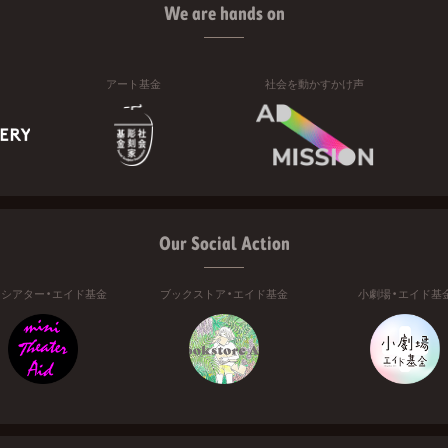
We are hands on
アート基金
社会を動かすかけ声
Our Social Action
ニシアター・エイド基金
ブックストア・エイド基金
小劇場・エイド基