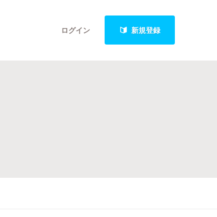
ログイン
新規登録
クト
最新進捗報告から探す